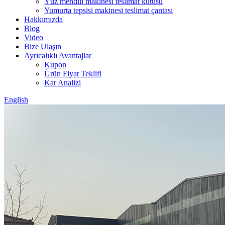
Yüz mendili makinesi teslimat kutusu
Yumurta tepsisi makinesi teslimat çantası
Hakkımızda
Blog
Video
Bize Ulaşın
Ayrıcalıklı Avantajlar
Kupon
Ürün Fiyat Teklifi
Kar Analizi
English