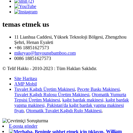
temas etmek
us
11 Lianhua Caddesi, Yüksek Teknoloji Bölgesi, Zhengzhou
Şehri, Henan Eyaleti
+86 18851627573
mikeyao@hnyoungbamboo.com
0086 18851627573
© Telif Hakkı - 2010-2023 : Tüm Hakları Saklıdır.
Site Haritası
AMP Mobil
Tuvalet Kağıdı Üretim Makinesi
,
Peçete Baskı Makinesi
,
Tuvalet Kağıdı Rulosu Üretim Makinesi
,
Otomatik Yumurta
Tepsisi Üretim Makinesi
,
kağıt bardak makinesi, kağıt bardak
yapma makinesi, Pakistan'da kağıt bardak yapma makinesi
fiyatı
,
Otomatik Tuvalet Kağıdı Rulo Makinesi
,
E-posta gönder
William