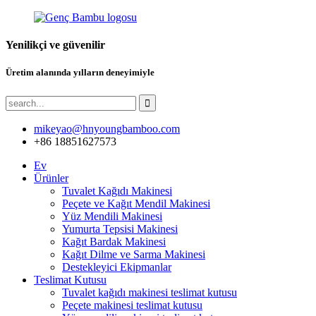
Yenilikçi ve güvenilir
Üretim alanında yılların deneyimiyle
mikeyao@hnyoungbamboo.com
+86 18851627573
Ev
Ürünler
Tuvalet Kağıdı Makinesi
Peçete ve Kağıt Mendil Makinesi
Yüz Mendili Makinesi
Yumurta Tepsisi Makinesi
Kağıt Bardak Makinesi
Kağıt Dilme ve Sarma Makinesi
Destekleyici Ekipmanlar
Teslimat Kutusu
Tuvalet kağıdı makinesi teslimat kutusu
Peçete makinesi teslimat kutusu